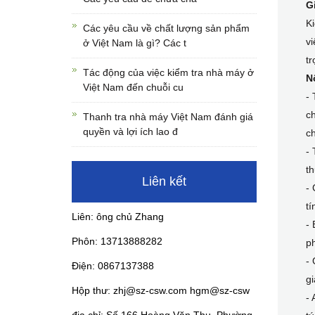
G
Ki
Các yêu cầu về chất lượng sản phẩm
vi
ở Việt Nam là gì? Các t
tr
Tác động của việc kiểm tra nhà máy ở
N
Việt Nam đến chuỗi cu
- 
ch
Thanh tra nhà máy Việt Nam đánh giá
quyền và lợi ích lao đ
c
- 
th
Liên kết
- 
tí
Liên: ông chủ Zhang
- 
Phôn: 13713888282
ph
- 
Điện: 0867137388
gi
Hộp thư: zhj@sz-csw.com hgm@sz-csw
- 