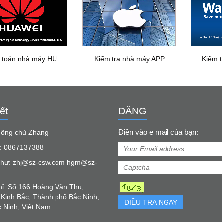
 toán nhà máy HU
Kiểm tra nhà máy APP
Kiểm 
ết
ĐĂNG
Điền vào e mail của bạn:
: ông chủ Zhang
: 0867137388
thư: zhj@sz-csw.com hgm@sz-
chỉ: Số 166 Hoàng Văn Thụ,
Kinh Bắc, Thành phố Bắc Ninh,
ĐIỀU TRA NGAY
c Ninh, Việt Nam