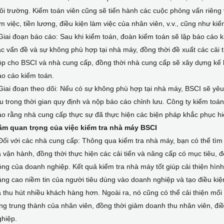
i trường. Kiểm toán viên cũng sẽ tiến hành các cuộc phỏng vấn riêng v
m việc, tiền lương, điều kiện làm việc của nhân viên, v.v., cũng như k
Giai đoạn báo cáo: Sau khi kiểm toán, đoàn kiểm toán sẽ lập báo cáo ki
c vấn đề và sự không phù hợp tại nhà máy, đồng thời đề xuất các cải
p cho BSCI và nhà cung cấp, đồng thời nhà cung cấp sẽ xây dựng kế h
o cáo kiểm toán.
Giai đoạn theo dõi: Nếu có sự không phù hợp tại nhà máy, BSCI sẽ yê
u trong thời gian quy định và nộp báo cáo chỉnh lưu. Công ty kiểm toá
o rằng nhà cung cấp thực sự đã thực hiện các biện pháp khắc phục h
ầm quan trọng của việc kiểm tra nhà máy BSCI
Đối với các nhà cung cấp: Thông qua kiểm tra nhà máy, bạn có thể tìm 
 vận hành, đồng thời thực hiện các cải tiến và nâng cấp có mục tiêu, đ
ng của doanh nghiệp. Kết quả kiểm tra nhà máy tốt giúp cải thiện hìn
ng cao niềm tin của người tiêu dùng vào doanh nghiệp và tạo điều kiệ
 thu hút nhiều khách hàng hơn. Ngoài ra, nó cũng có thể cải thiện mối
ng trung thành của nhân viên, đồng thời giảm doanh thu nhân viên, điề
hiệp.