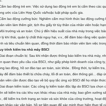
c.
Cấm lao động trẻ em: Việc sử dụng lao động trẻ em bị cấm theo các q
ông ước của Liên Hợp Quốc và/hoặc luật pháp quốc gia.
 Cấm lao động cưỡng bức: Nghiêm cấm mọi hình thức lao động cưỡng 
ân viên làm thêm giờ, tịch thu giấy tờ tùy thân của nhân viên hoặc hạ
Môi trường và an toàn: Chú ý đến hiệu suất của nhà máy trong việc bả
 lý khí thải, quản lý chất thải nguy hại, v.v., để đảm bảo rằng việc qu
nh và tiêu chuẩn liên quan, đồng thời đảm bảo nhân viên làm việc tron
uy trình kiểm tra nhà máy BSCI
Giai đoạn chuẩn bị: Sau khi nhận được thông báo kiểm tra nhà máy, nhà 
ên quan theo yêu cầu của BSCI, như giấy phép kinh doanh của công ty,
ng lao động, hồ sơ đào tạo an toàn, sức khỏe.. Đồng thời, tự kiểm tra, b
y để đảm bảo thiết bị chữa cháy, lối đi an toàn, đèn thông gió... đáp ứ
hân viên cần được đào tạo về bộ quy tắc ứng xử BSCI để họ nhận thức
Giai đoạn kiểm toán: Các công ty kiểm toán độc lập do BSCI lựa chọn c
ên sẽ kiểm tra các khu vực khác nhau của nhà máy, bao gồm xưởng sản 
v., để kiểm tra tình trạng an toàn và sức khỏe của công trường, hoạt độn
am khảo các văn bản, hồ sơ liên quan để xác minh thực hiện thực tế c