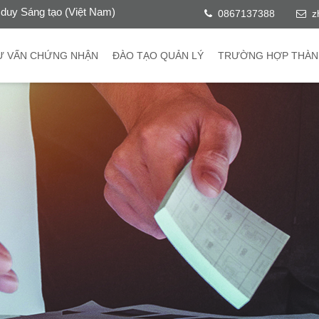
duy Sáng tạo (Việt Nam)
0867137388
z
Ư VẤN CHỨNG NHẬN
ĐÀO TẠO QUẢN LÝ
TRƯỜNG HỢP THÀN