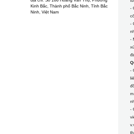
địa chỉ: Số 166 Hoàng Văn Thụ, Phường
tú
Kinh Bắc, Thành phố Bắc Ninh, Tỉnh Bắc
- 
Ninh, Việt Nam
c
-
nh
- 
xử
đị
Q
- 
li
đồ
má
n
- 
vi
v.
th