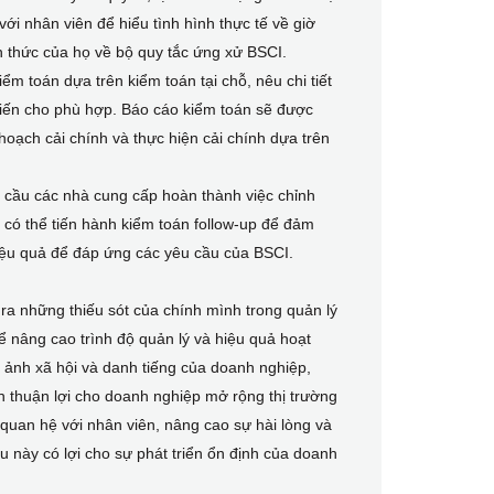
ới nhân viên để hiểu tình hình thực tế về giờ
iến thức của họ về bộ quy tắc ứng xử BSCI.
ểm toán dựa trên kiểm toán tại chỗ, nêu chi tiết
 tiến cho phù hợp. Báo cáo kiểm toán sẽ được
oạch cải chính và thực hiện cải chính dựa trên
u cầu các nhà cung cấp hoàn thành việc chỉnh
n có thể tiến hành kiểm toán follow-up để đảm
iệu quả để đáp ứng các yêu cầu của BSCI.
ra những thiếu sót của chính mình trong quản lý
ể nâng cao trình độ quản lý và hiệu quả hoạt
h ảnh xã hội và danh tiếng của doanh nghiệp,
n thuận lợi cho doanh nghiệp mở rộng thị trường
 quan hệ với nhân viên, nâng cao sự hài lòng và
u này có lợi cho sự phát triển ổn định của doanh