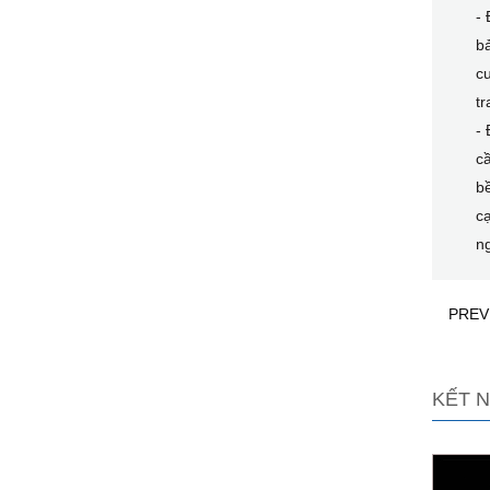
- 
bả
cu
tr
- 
cầ
bề
cạ
n
PREV
KẾT N