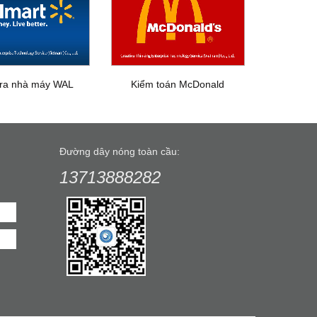
tra nhà máy WAL
Kiểm toán McDonald
Đường dây nóng toàn cầu:
13713888282