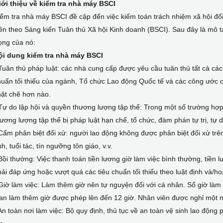
iới thiệu về kiểm tra nhà máy BSCI
ểm tra nhà máy BSCI đề cập đến việc kiểm toán trách nhiệm xã hội đố
ên theo Sáng kiến Tuân thủ Xã hội Kinh doanh (BSCI). Sau đây là mô tả
ọng của nó:
ội dung kiểm tra nhà máy BSCI
Tuân thủ pháp luật: các nhà cung cấp được yêu cầu tuân thủ tất cả các 
uẩn tối thiểu của ngành, Tổ chức Lao động Quốc tế và các công ước củ
hặt chẽ hơn nào.
Tự do lập hội và quyền thương lượng tập thể: Trong một số trường hợp
ương lượng tập thể bị pháp luật hạn chế, tổ chức, đàm phán tự trị, tự
Cấm phân biệt đối xử: người lao động không được phân biệt đối xử trê
nh, tuổi tác, tín ngưỡng tôn giáo, v.v.
Bồi thường: Việc thanh toán tiền lương giờ làm việc bình thường, tiền
ải đáp ứng hoặc vượt quá các tiêu chuẩn tối thiểu theo luật định và/h
Giờ làm việc: Làm thêm giờ nên tự nguyện đối với cá nhân. Số giờ làm 
an làm thêm giờ được phép lên đến 12 giờ. Nhân viên được nghỉ một ng
An toàn nơi làm việc: Bộ quy định, thủ tục về an toàn vệ sinh lao động 