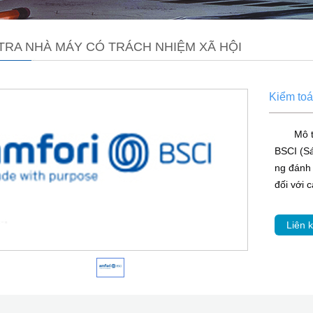
TRA NHÀ MÁY CÓ TRÁCH NHIỆM XÃ HỘI
Kiểm to
Mô 
BSCI (Sá
ng đánh 
đối với 
Liên k