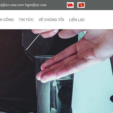
hj@sz-csw.com hgm@sz-csw
H CÔNG
TIN TỨC
VỀ CHÚNG TÔI
LIÊN LẠC