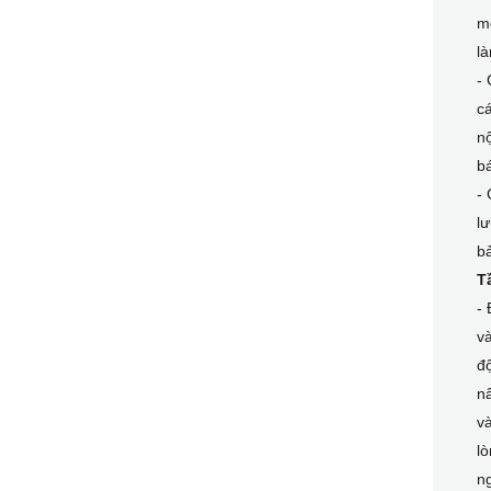
mô
là
- 
cá
nộ
bá
- 
lư
bả
T
- 
và
độ
nâ
và
lò
ng