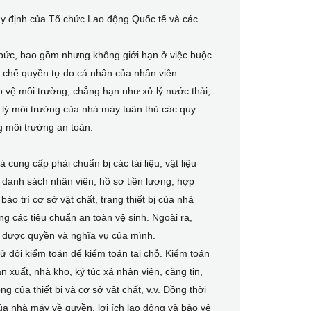
uy định của Tổ chức Lao động Quốc tế và các
bức, bao gồm nhưng không giới hạn ở việc buộc
n chế quyền tự do cá nhân của nhân viên.
o vệ môi trường, chẳng hạn như xử lý nước thải,
ản lý môi trường của nhà máy tuân thủ các quy
g môi trường an toàn.
cung cấp phải chuẩn bị các tài liệu, vật liệu
 danh sách nhân viên, hồ sơ tiền lương, hợp
ảo trì cơ sở vật chất, trang thiết bị của nhà
ng các tiêu chuẩn an toàn vệ sinh. Ngoài ra,
 được quyền và nghĩa vụ của mình.
ử đội kiểm toán để kiểm toán tại chỗ. Kiểm toán
xuất, nhà kho, ký túc xá nhân viên, căng tin,
g của thiết bị và cơ sở vật chất, v.v. Đồng thời
ủa nhà máy về quyền, lợi ích lao động và bảo vệ