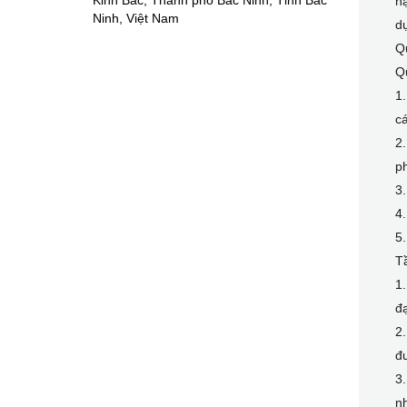
Kinh Bắc, Thành phố Bắc Ninh, Tỉnh Bắc
hậ
Ninh, Việt Nam
d
Qu
Qu
1.
cá
2.
ph
3.
4.
5.
T
1
đạ
2.
đư
3
nh