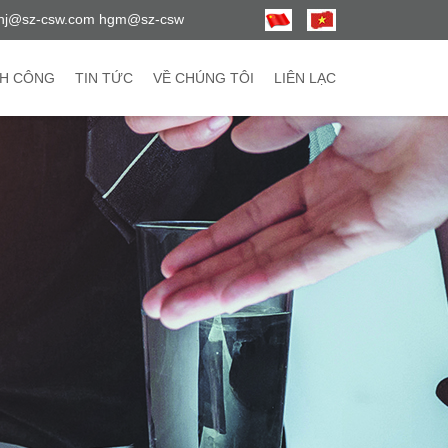
hj@sz-csw.com hgm@sz-csw
H CÔNG
TIN TỨC
VỀ CHÚNG TÔI
LIÊN LẠC