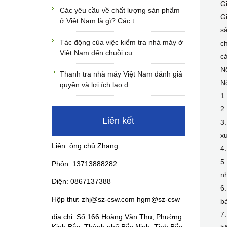
Gi
Các yêu cầu về chất lượng sản phẩm
Gi
ở Việt Nam là gì? Các t
s
Tác động của việc kiểm tra nhà máy ở
c
Việt Nam đến chuỗi cu
c
Nộ
Thanh tra nhà máy Việt Nam đánh giá
N
quyền và lợi ích lao đ
1.
2.
Liên kết
3.
xu
Liên: ông chủ Zhang
4.
5.
Phôn: 13713888282
nh
Điện: 0867137388
6.
Hộp thư: zhj@sz-csw.com hgm@sz-csw
bả
7.
địa chỉ: Số 166 Hoàng Văn Thụ, Phường