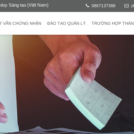
duy Sáng tạo (Việt Nam)
0867137388
z
Ư VẤN CHỨNG NHẬN
ĐÀO TẠO QUẢN LÝ
TRƯỜNG HỢP THÀN