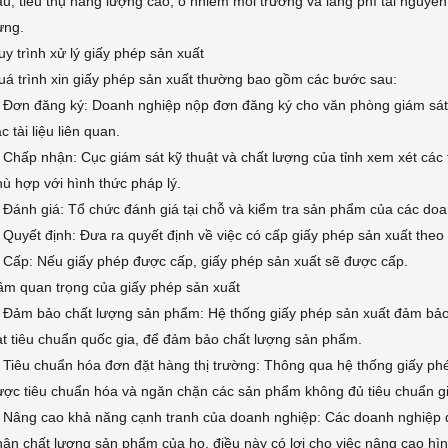
u, tiêu thụ năng lượng cao, ô nhiễm môi trường và lãng phí tài nguyê
ựng.
y trình xử lý giấy phép sản xuất
á trình xin giấy phép sản xuất thường bao gồm các bước sau:
 Đơn đăng ký: Doanh nghiệp nộp đơn đăng ký cho văn phòng giám sát 
c tài liệu liên quan.
 Chấp nhận: Cục giám sát kỹ thuật và chất lượng của tỉnh xem xét các tà
ù hợp với hình thức pháp lý.
 Đánh giá: Tổ chức đánh giá tại chỗ và kiểm tra sản phẩm của các doa
 Quyết định: Đưa ra quyết định về việc có cấp giấy phép sản xuất theo 
 Cấp: Nếu giấy phép được cấp, giấy phép sản xuất sẽ được cấp.
ầm quan trọng của giấy phép sản xuất
. Đảm bảo chất lượng sản phẩm: Hệ thống giấy phép sản xuất đảm bả
t tiêu chuẩn quốc gia, để đảm bảo chất lượng sản phẩm.
 Tiêu chuẩn hóa đơn đặt hàng thị trường: Thông qua hệ thống giấy phé
ợc tiêu chuẩn hóa và ngăn chặn các sản phẩm không đủ tiêu chuẩn gi
. Nâng cao khả năng cạnh tranh của doanh nghiệp: Các doanh nghiệp đ
ận chất lượng sản phẩm của họ, điều này có lợi cho việc nâng cao hìn