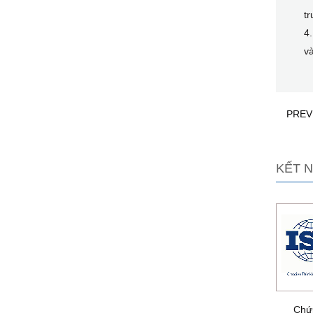
t
4.
và
PREV
KẾT N
Chứ