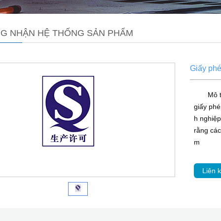
G NHẬN HỆ THỐNG SẢN PHẨM
Giấy phé
Mô t
giấy phé
h nghiệ
rằng các
m
Liên k