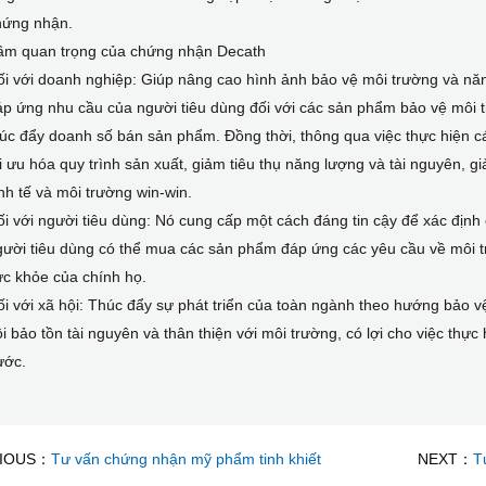
hứng nhận.
ầm quan trọng của chứng nhận Decath
i với doanh nghiệp: Giúp nâng cao hình ảnh bảo vệ môi trường và năn
p ứng nhu cầu của người tiêu dùng đối với các sản phẩm bảo vệ môi tr
úc đẩy doanh số bán sản phẩm. Đồng thời, thông qua việc thực hiện c
i ưu hóa quy trình sản xuất, giảm tiêu thụ năng lượng và tài nguyên, gi
nh tế và môi trường win-win.
i với người tiêu dùng: Nó cung cấp một cách đáng tin cậy để xác định
gười tiêu dùng có thể mua các sản phẩm đáp ứng các yêu cầu về môi t
c khỏe của chính họ.
i với xã hội: Thúc đẩy sự phát triển của toàn ngành theo hướng bảo 
i bảo tồn tài nguyên và thân thiện với môi trường, có lợi cho việc thực
ước.
IOUS：
Tư vấn chứng nhận mỹ phẩm tinh khiết
NEXT：
T