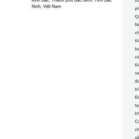
Kinh Bắc, Thành phố Bắc Ninh, Tỉnh Bắc
nư
Ninh, Việt Nam
p
Q
N
ch
Ki
ba
c
Ki
xe
đư
tr
Đá
t
k
C
ch
s