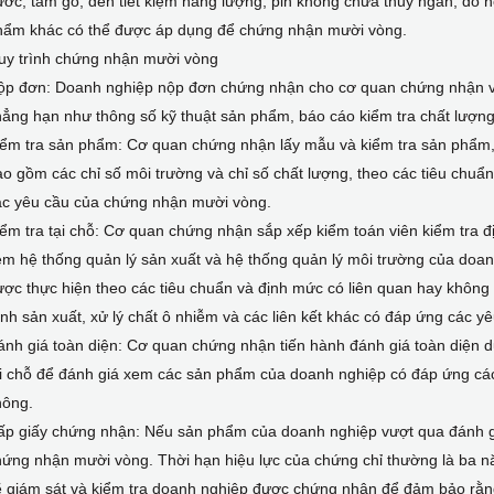
ớc, tấm gỗ, đèn tiết kiệm năng lượng, pin không chứa thủy ngân, đồ nộ
hẩm khác có thể được áp dụng để chứng nhận mười vòng.
uy trình chứng nhận mười vòng
ộp đơn: Doanh nghiệp nộp đơn chứng nhận cho cơ quan chứng nhận và
ẳng hạn như thông số kỹ thuật sản phẩm, báo cáo kiểm tra chất lượng, 
ểm tra sản phẩm: Cơ quan chứng nhận lấy mẫu và kiểm tra sản phẩm, 
o gồm các chỉ số môi trường và chỉ số chất lượng, theo các tiêu chu
ác yêu cầu của chứng nhận mười vòng.
ểm tra tại chỗ: Cơ quan chứng nhận sắp xếp kiểm toán viên kiểm tra đ
m hệ thống quản lý sản xuất và hệ thống quản lý môi trường của doanh
ợc thực hiện theo các tiêu chuẩn và định mức có liên quan hay không 
ình sản xuất, xử lý chất ô nhiễm và các liên kết khác có đáp ứng các 
nh giá toàn diện: Cơ quan chứng nhận tiến hành đánh giá toàn diện d
ại chỗ để đánh giá xem các sản phẩm của doanh nghiệp có đáp ứng cá
hông.
ấp giấy chứng nhận: Nếu sản phẩm của doanh nghiệp vượt qua đánh gi
ứng nhận mười vòng. Thời hạn hiệu lực của chứng chỉ thường là ba nă
ẽ giám sát và kiểm tra doanh nghiệp được chứng nhận để đảm bảo rằng