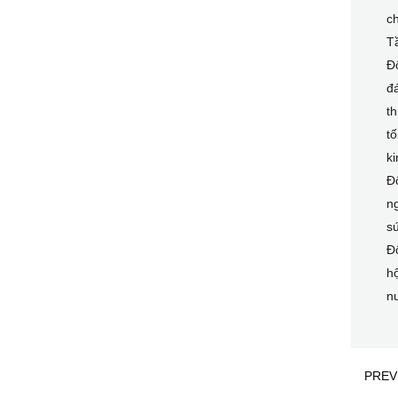
c
T
Đố
đá
th
tố
ki
Đố
n
sứ
Đố
hộ
n
PREV