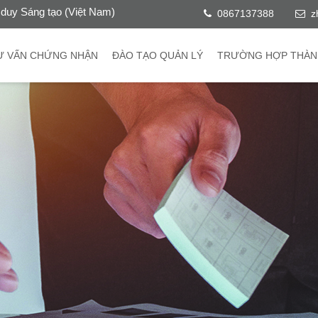
duy Sáng tạo (Việt Nam)
0867137388
z
Ư VẤN CHỨNG NHẬN
ĐÀO TẠO QUẢN LÝ
TRƯỜNG HỢP THÀN