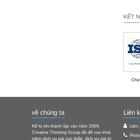
KẾT N
Chứ
về chúng ta
Liên k
Kể từ khi thành lập vào năm 2009,
Liên
Creative Thinking Group đã đề cao khái
Phôn
niệm dịch vụ giá cực thấp, dịch vụ giá trị