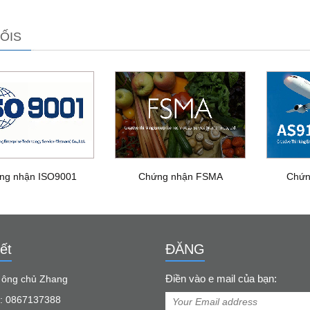
ỐIS
ng nhận ISO9001
Chứng nhận FSMA
Chứn
ết
ĐĂNG
Điền vào e mail của bạn:
: ông chủ Zhang
: 0867137388