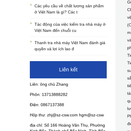
G
Các yêu cầu về chất lượng sản phẩm
C
ở Việt Nam là gì? Các t
v
Tác động của việc kiểm tra nhà máy ở
(
Việt Nam đến chuỗi cu
m
và
Thanh tra nhà máy Việt Nam đánh giá
ph
quyền và lợi ích lao đ
T
Ti
Liên kết
s
sắ
Liên: ông chủ Zhang
ti
tá
Phôn: 13713888282
qu
Điện: 0867137388
l
Hộp thư: zhj@sz-csw.com hgm@sz-csw
Ph
đi
địa chỉ: Số 166 Hoàng Văn Thụ, Phường