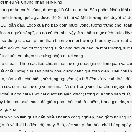
iới thiệu về Chứng nhận Ten-Ring
hứng nhận mười vòng, được gọi là Chứng nhận Sản phẩm Nhãn Môi t
ệ môi trường quốc gia được Bộ Sinh thái và Môi trường phê duyệt và
CEC) dẫn đầu. Logo của nó bao gồm mười vòng, tượng trưng cho "toàn
à con người sống", do đó có tên như vậy. Nó nhằm mục đích thúc đẩy
 sử dụng các sản phẩm thân thiện với môi trường, thúc đẩy sản xuất 
ẩm đối với môi trường trong suốt vòng đời và bảo vệ môi trường, sức k
iêu chuẩn và phạm vi chứng nhận mười vòng
êu chuẩn: Theo các tiêu chuẩn môi trường quốc gia có liên quan và các
uất chất lượng của sản phẩm phải được đánh giá toàn diện. Tiêu chuẩ
m, sản xuất, chế biến, sử dụng nguyên liệu thô đến xử lý chất thải, đ
êu cực đến môi trường về mọi mặt. Ví dụ, trong việc lựa chọn nguyên liệu
i chế, ít độc hại và vô hại được khuyến khích; trong quá trình sản xu
y trình sản xuất sạch để giảm phát thải chất ô nhiễm; trong giai đoạ
ượng, khả
ạm vi: Nó liên quan đến nhiều ngành công nghiệp, bao gồm nhưng không
ện tử và thiết bị điện, dệt may, ô tô, các sản phẩm hóa chất hàng ngày