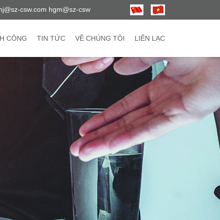
hj@sz-csw.com hgm@sz-csw
H CÔNG
TIN TỨC
VỀ CHÚNG TÔI
LIÊN LẠC